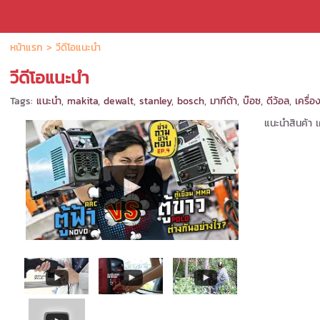
หน้าแรก
>
วีดีโอแนะนำ
วีดีโอแนะนำ
Tags:
แนะนำ
,
makita
,
dewalt
,
stanley
,
bosch
,
มากีต้า
,
บ๊อซ
,
ดีว้อล
,
เครื่อ
แนะนำสินค้า เ