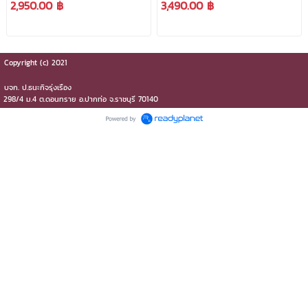
2,950.00 ฿
3,490.00 ฿
TB41BS ***สามารถออกใบ
***สามารถออกใบกำกับ
กำกับภาษีได้***
ภาษีได้***
Copyright (c) 2021
บจก.​ ป.ธนะกิจรุ่งเรือง
298/4 ม.4 ต.ดอนทราย​ อ.ปากท่อ​ จ.ราชบุรี​ 70140