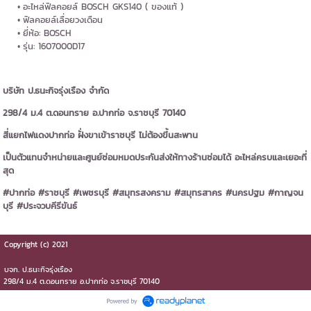
อะไหล่ฟิลคอยล์ BOSCH GKS140 ( ของแท้ )
ฟิลคอยล์เลื่อยวงเดือน
ยี่ห้อ: BOSCH
รุ่น: 1607000D17
บริษัท ป.ธนะกิจรุ่งเรือง จำกัด
298/4 ม.4 ต.ดอนทราย อ.ปากท่อ จ.ราชบุรี 70140
สี่แยกไฟแดงปากท่อ ฝั่งขาเข้าราชบุรี ไม่ต้องขึ้นสะพาน
เป็นตัวแทนจำหน่ายและศูนย์ซ่อมหมดประกันส่งให้ทางร้านซ่อมได้ อะไหล่ครบและเยอะที่
สุด
#ปากท่อ #ราชบุรี #เพชรบุรี #สมุทรสงคราม #สมุทรสาคร #นครปฐม #กาญจน
บุรี #ประจวบคีรีขันธ์
Copyright (c) 2021
บจก.​ ป.ธนะกิจรุ่งเรือง
298/4 ม.4 ต.ดอนทราย​ อ.ปากท่อ​ จ.ราชบุรี​ 70140