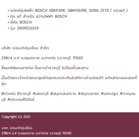
อะไหล่ทุ่นไฟฟ้า BOSCH GBM13RE, GBM13HRE, GSR6-25TE ( ของแท้ )
ทุ่น แท้ สำหรับ สว่านไฟฟ้า BOSCH
ยี่ห้อ: BOSCH
รุ่น: 2609120339
บริษัท ป.ธนะกิจรุ่งเรือง จำกัด
298/4 ม.4 ต.ดอนทราย อ.ปากท่อ จ.ราชบุรี 70140
สี่แยกไฟแดงปากท่อ ฝั่งขาเข้าราชบุรี ไม่ต้องขึ้นสะพาน
เป็นตัวแทนจำหน่ายและศูนย์ซ่อมหมดประกันส่งให้ทางร้านซ่อมได้ อะไหล่ครบและเยอะที่
สุด
#ปากท่อ #ราชบุรี #เพชรบุรี #สมุทรสงคราม #สมุทรสาคร #นครปฐม #กาญจน
บุรี #ประจวบคีรีขันธ์
Copyright (c) 2021
บจก.​ ป.ธนะกิจรุ่งเรือง
298/4 ม.4 ต.ดอนทราย​ อ.ปากท่อ​ จ.ราชบุรี​ 70140