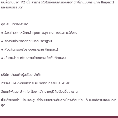
นบล็อกขนาด 1/2 นิ้ว สามารถใช้ได้ทั้งกับเครื่องมือช่างไฟฟ้าแบบกระแทก (Impact)
และแบบธรรมดา
คุณสมบัติของสินค้า
● วัสดุทำจากเหล็กกล้าคุณภาพสูง ทนทานต่อการใช้งาน
● รองรับหัวไขควงทุกขนาดมาตรฐาน
● หัวบล็อกรองรับระบบกระแทก (Impact)
● ใช้งานง่าย เพียงสวมหัวไขควงเข้ากับตัวแปลง
บริษัท ป.ธนะกิจรุ่งเรือง จำกัด
298/4 ม.4 ต.ดอนทราย อ.ปากท่อ จ.ราชบุรี 70140
สี่แยกไฟแดง ปากท่อ ฝั่งขาเข้า ราชบุรี ไม่ต้องขึ้นสะพาน
เป็นตัวแทนจำหน่ายและศูนย์ซ่อมหมดประกันส่งให้ทางร้านซ่อมได้ อะไหล่ครบและเยอะที่
สุด