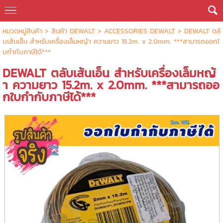
หมวดหมู่สินค้า
>
สินค้า DEWALT
>
ACCESSORIES DEWALT
> DEWALT ตลั
บเส้นเอ็น สำหรับเครื่องเล็มหญ้า ความยาว 15.2m. x 2.0mm. ***สามารถออกใ
บกำกับภาษีได้***
DEWALT ตลับเส้นเอ็น สำหรับเครื่องเล็มหญ้
า ความยาว 15.2m. x 2.0mm. ***สามารถออ
กใบกำกับภาษีได้***