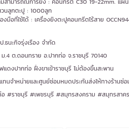
ามสามารถในการยิง : คอนกรีต C30 19-22mm. แผ่น
วนลูกตะปู : 1000ลูก
ื่องมือที่ใช้ได้ : เครื่องยิงตะปูคอนกรีตไร้สาย OCCN9
 ป.ธนะกิจรุ่งเรือง จำกัด
 ม.4 ต.ดอนทราย อ.ปากท่อ จ.ราชบุรี 70140
ไฟแดงปากท่อ ฝั่งขาเข้าราชบุรี ไม่ต้องขึ้นสะพาน
วแทนจำหน่ายและศูนย์ซ่อมหมดประกันส่งให้ทางร้านซ่อม
่อ #ราชบุรี #เพชรบุรี #สมุทรสงคราม #สมุทรสาคร