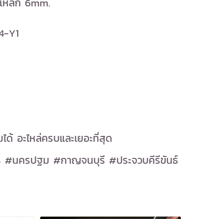
เหล็ก 6mm.
44-Y1
ได้ อะไหล่ครบและเยอะที่สุด
 #นครปฐม #กาญจนบุรี #ประจวบคีรีขันธ์