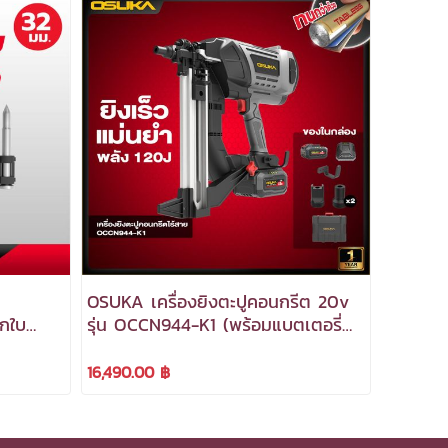
OSUKA เครื่องยิงตะปูคอนกรีต 20v
กใบ
รุ่น OCCN944-K1 (พร้อมแบตเตอรี่
และแท่นชาร์จ) ***สามารถออกใบ
กำกับภาษีได้***
16,490.00 ฿