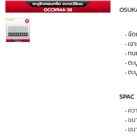
OSUKA
จั
เจา
ทนท
ตะป
ตะป
SPAC
คว
ขนา
ขนา