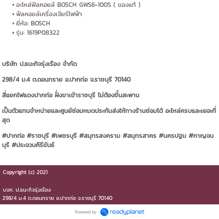
อะไหล่ฟิลคอยล์ BOSCH GWS6-100S ( ของแท้ )
ฟิลคอยล์เครื่องเจียร์ไฟฟ้า
ยี่ห้อ: BOSCH
รุ่น: 1619P08322
บริษัท ป.ธนะกิจรุ่งเรือง จำกัด
298/4 ม.4 ต.ดอนทราย อ.ปากท่อ จ.ราชบุรี 70140
สี่แยกไฟแดงปากท่อ ฝั่งขาเข้าราชบุรี ไม่ต้องขึ้นสะพาน
เป็นตัวแทนจำหน่ายและศูนย์ซ่อมหมดประกันส่งให้ทางร้านซ่อมได้ อะไหล่ครบและเยอะที่
สุด
#ปากท่อ #ราชบุรี #เพชรบุรี #สมุทรสงคราม #สมุทรสาคร #นครปฐม #กาญจน
บุรี #ประจวบคีรีขันธ์
Copyright (c) 2021
บจก.​ ป.ธนะกิจรุ่งเรือง
298/4 ม.4 ต.ดอนทราย​ อ.ปากท่อ​ จ.ราชบุรี​ 70140