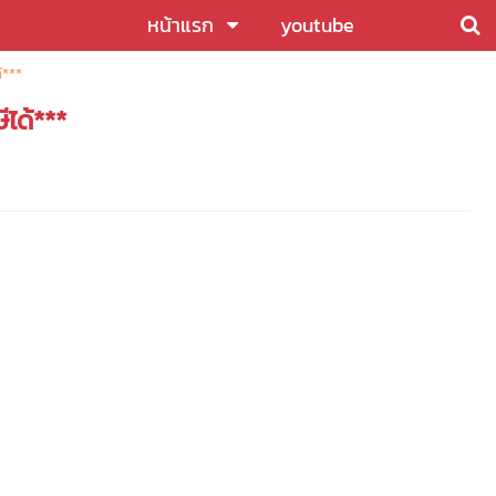
หน้าแรก
youtube
้***
ได้***