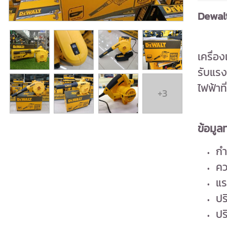
Dewalt
เครื่อ
รับแรง
ไฟฟ้าที
+3
ข้อมูล
กำล
คว
แร
ปร
ปริ