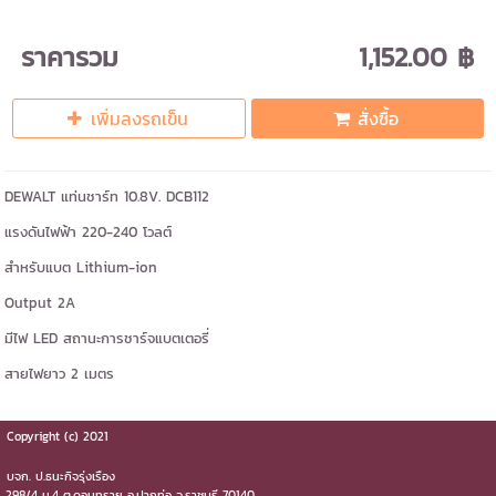
ราคารวม
1,152.00 ฿
เพิ่มลงรถเข็น
สั่งซื้อ
DEWALT แท่นชาร์ท 10.8V. DCB112
แรงดันไฟฟ้า 220-240 โวลต์
สำหรับแบต Lithium-ion
Output 2A
มีไฟ LED สถานะการชาร์จแบตเตอรี่
สายไฟยาว 2 เมตร
Copyright (c) 2021
บจก.​ ป.ธนะกิจรุ่งเรือง
298/4 ม.4 ต.ดอนทราย​ อ.ปากท่อ​ จ.ราชบุรี​ 70140