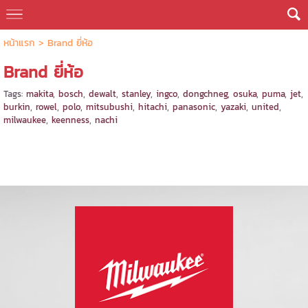
หน้าแรก
>
Brand ยี่ห้อ
Brand ยี่ห้อ
Tags:
makita
,
bosch
,
dewalt
,
stanley
,
ingco
,
dongchneg
,
osuka
,
puma
,
jet
,
burkin
,
rowel
,
polo
,
mitsubushi
,
hitachi
,
panasonic
,
yazaki
,
united
,
milwaukee
,
keenness
,
nachi