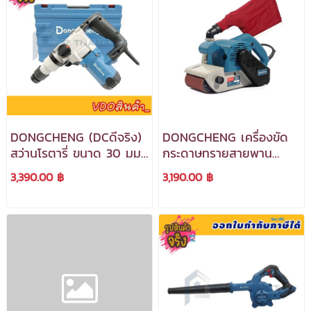
DONGCHENG (DCดีจริง)
DONGCHENG เครื่องขัด
สว่านโรตารี่ ขนาด 30 มม
กระดาษทรายสายพาน
SDS Plus รุ่น DZC04-30
ขนาด 4" 1200w. รุ่น
3,390.00 ฿
3,190.00 ฿
***สามารถออกใบกำกับ
DST610 ***สามารถออกใบ
ภาษีได้***
กำกับภาษีได้***