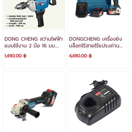
DONG CHENG สว่านไฟฟ้า
DONGCHENG เครื่องยิง
แบบใช้งาน 2 มือ 16 มม.
บล็อกไร้สายไร้แปรงถ่าน
รุ่น DJZ03-16A
20V. รุ่น DCPB488(TYPE
1,490.00 ฿
4,490.00 ฿
***สามารถออกใบกำกับ
EM) (พร้อมแบตเตอรี่และ
ภาษีได้***
แท่นชาร์จ)