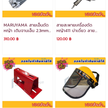
MARUYAMA สายเอ็นตัด
สายสะพายเครื่องตัด
หญ้า เติมจานเอ็น 2.3mm.
หญ้า411 บ่าเดี่ยว ลาย
(30เส้น/แพ็ค) ***สามารถ
สก็อต ***สามารถออกใบ
310.00 ฿
120.00 ฿
ออกใบกำกับภาษีได้***
กำกับภาษีได้***