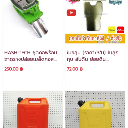
HASHITECH ชุดคอพร้อม
ใบขลุบ (ราคา/3ใบ) ใบลูก
ถาดรางปล่อยเมล็ดคอส
ทุบ สับดิน ย่อยดิน
แตน ขนาด 3 นิ้ว ( สีเขียว
***สามารถออกใบกำกับ
250.00 ฿
72.00 ฿
) ***สามารถออกใบกำกับ
ภาษีได้***
ภาษีได้***