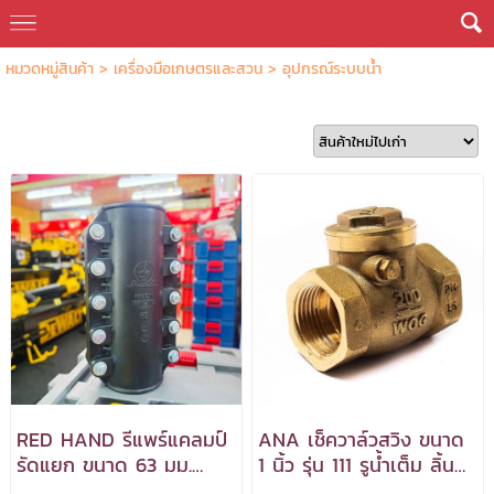
หมวดหมู่สินค้า
>
เครื่องมือเกษตรและสวน
>
อุปกรณ์ระบบน้ำ
RED HAND รีแพร์แคลมป์
ANA เช็ควาล์วสวิง ขนาด
รัดแยก ขนาด 63 มม.
1 นิ้ว รุ่น 111 รูน้ำเต็ม ลิ้น
***สามารถออกใบกำกับ
ยาง NBR กันรั่วซึม 2 เท่า