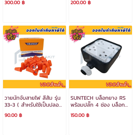
300.00 ฿
200.00 ฿
ออกใบกำกับภาษีได้***
กำกับภาษีได้***
วายนัทจับสายไฟ สีส้ม รุ่น
SUNTECH บล็อกยาง RS
33-3 ( สำหรับใช้เป็นปลอก
พร้อมปลั๊ก 4 ช่อง บล็อก
หุ้มสายไฟที่มีการพันเกลียว
ยาง PVC 4 ช่อง รุ่น
90.00 ฿
150.00 ฿
) ***สามารถออกใบกำกับ
RSD4 ***สามารถออกใบ
ภาษีได้***
กำกับภาษีได้***