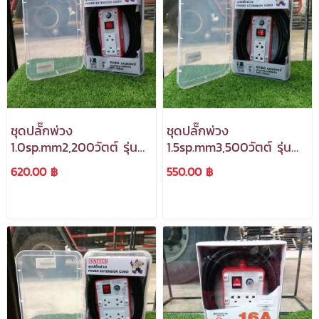
ชุดปลั๊กพ่วง
ชุดปลั๊กพ่วง
1.0sp.mm2,200วัตต์ รุ่น
1.5sp.mm3,500วัตต์ รุ่น
RSM2-0-10A 10M
RSM2-0-16A 10M.
620.00 ฿
550.00 ฿