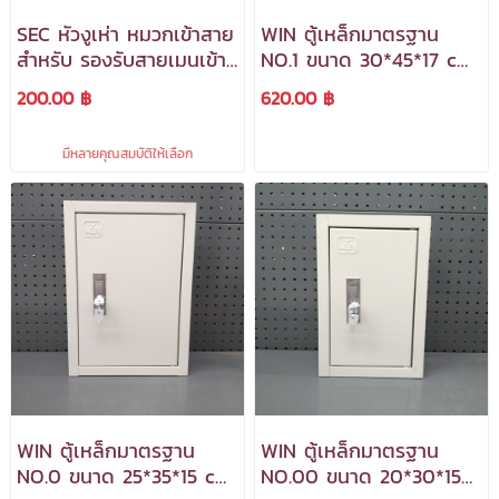
SEC หัวงูเห่า หมวกเข้าสาย
WIN ตู้เหล็กมาตรฐาน
สำหรับ รองรับสายเมนเข้า
NO.1 ขนาด 30*45*17 cm.
อาคาร ***สามารถออกใบ
***สามารถออกใบกำกับ
200.00 ฿
620.00 ฿
กำกับภาษีได้***
ภาษีได้***
มีหลายคุณสมบัติให้เลือก
WIN ตู้เหล็กมาตรฐาน
WIN ตู้เหล็กมาตรฐาน
NO.0 ขนาด 25*35*15 cm.
NO.00 ขนาด 20*30*15