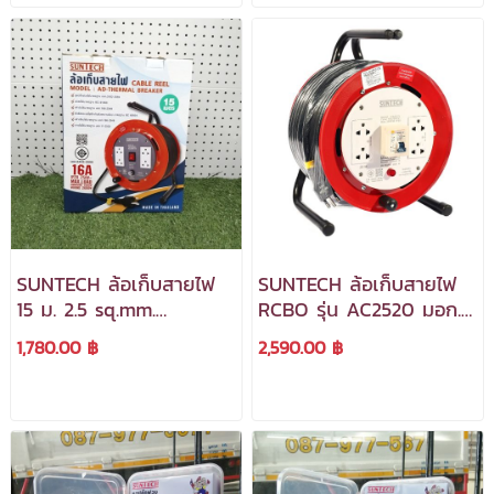
SUNTECH ล้อเก็บสายไฟ
SUNTECH ล้อเก็บสายไฟ
15 ม. 2.5 sq.mm.
RCBO รุ่น AC2520 มอก.
มาตรฐาน มอก. AC2515
มีเบรกเกอร์ 16A ขนาดสาย
1,780.00 ฿
2,590.00 ฿
(16A) ***สามารถออกใบ
ไฟ 2.5 sq.mm ยาว 20
กำกับภาษีได้***
เมตร ***สามารถออกใบ
กำกับภาษีได้***