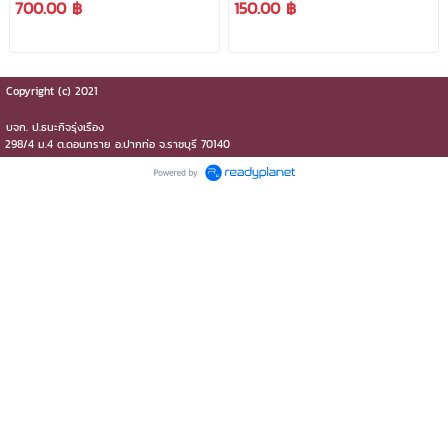
700.00 ฿
150.00 ฿
ช่วยลดการสึกกร่อนของ
ออกใบกำกับภาษีได้***
เครื่องยนต์
Copyright (c) 2021
บจก.​ ป.ธนะกิจรุ่งเรือง
298/4 ม.4 ต.ดอนทราย​ อ.ปากท่อ​ จ.ราชบุรี​ 70140