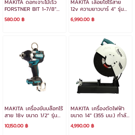
MAKITA ดอกเจาะไม้เร็ว
MAKITA เลื่อยโซ่ไร้สาย
FORSTNER BIT 1-7/8"
12v ความยาวบาร์ 4" รุ่น
รุ่น MPD-50712 ***สามาร
UC100DWA (รวม
580.00 ฿
6,990.00 ฿
รถออกใบกกับภาษีได้***
แบตเตอรี่และแท่นชาร์จ)
***สามารถออกใบกำกับ
ภาษีได้***
MAKITA เครื่องขันบล๊อกไร้
MAKITA เครื่องตัดไฟฟ้า
สาย 18v ขนาด 1/2" รุ่น
ขนาด 14" (355 มม.) กำลัง
DTW700ZX1 (เครื่องเปล่า)
ไฟ 2,200w รุ่น M2403B
10,150.00 ฿
4,990.00 ฿
***สามารถออกใบกำกับ
***สามารถออกใบกำกับ