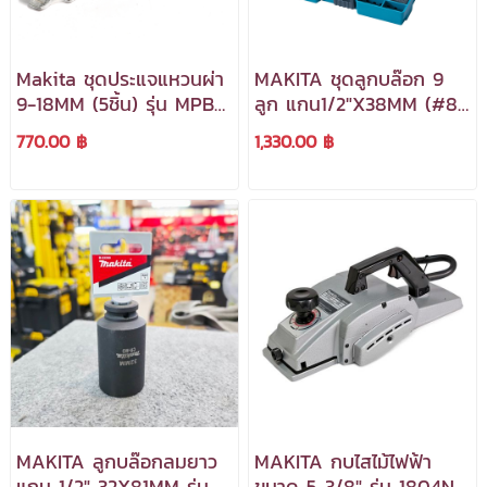
Makita ชุดประแจแหวนผ่า
MAKITA ชุดลูกบล๊อก 9
9-18MM (5ชิ้น) รุ่น MPB-
ลูก แกน1/2"X38MM (#8-
65545 ***สามารถออกใบ
21) รุ่น MPB-66232
770.00 ฿
1,330.00 ฿
กำกับภาษีได้***
***สามารถออกใบกำกับ
ภาษีได้***
MAKITA ลูกบล๊อกลมยาว
MAKITA กบไสไม้ไฟฟ้า
แกน 1/2" 32X81MM รุ่น
ขนาด 5-3/8" รุ่น 1804N