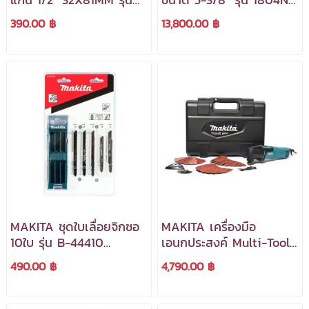
MPB-52299 ***สามารถ
กำลังไฟ 960w.
390.00 ฿
13,800.00 ฿
ออกใบกำกับภาษีได้***
***สามารถออกใบกำกับ
ภาษได้***
MAKITA ชุดใบเลื่อยจิกซอ
MAKITA เครื่องมือ
10ใบ รุ่น B-44410
เอนกประสงค์ Multi-Tool
***สามารถออกใบกำกับ
รุ่น M9800BKX2
490.00 ฿
4,790.00 ฿
ภาษีได้***
***สามารถออกใบกำกับ
ภาษีได้***