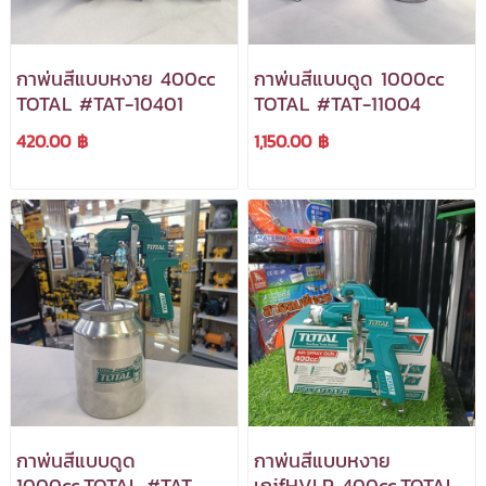
กาพ่นสีแบบหงาย 400cc
กาพ่นสีแบบดูด 1000cc
TOTAL #TAT-10401
TOTAL #TAT-11004
420.00 ฿
1,150.00 ฿
กาพ่นสีแบบดูด
กาพ่นสีแบบหงาย
1000cc.TOTAL #TAT-
เกifHVLP 400cc.TOTAL