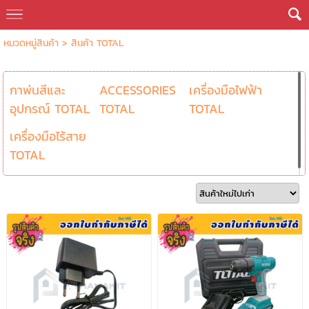
หมวดหมู่สินค้า
>
สินค้า TOTAL
กาพ่นสีและ
ACCESSORIES
เครื่องมือไฟฟ้า
อุปกรณ์ TOTAL
TOTAL
TOTAL
เครื่องมือไร้สาย
TOTAL