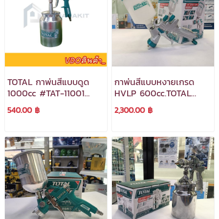
TOTAL กาพ่นสีแบบดูด
กาพ่นสีแบบหงายเกรด
1000cc #TAT-11001
HVLP 600cc.TOTAL
***สามารถออกใบกำกับ
#TAT-10605
540.00 ฿
2,300.00 ฿
ภาษีได้***