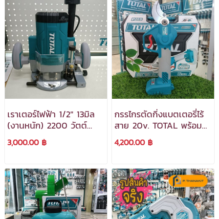
เราเตอร์ไฟฟ้า 1/2" 13มิล
กรรไกรตัดกิ่งแบตเตอรี่ไร้
(งานหนัก) 2200 วัตต์
สาย 20v. TOTAL พร้อม
TOTAL
กล่อง (เครื่องเปล่า ไม่รวม
3,000.00 ฿
4,200.00 ฿
แบตเตอรี่+ไม่รวมแท่น
ชาร์จ)