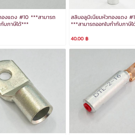
ทองแดง #10 ***สามารถ
สลิบอลูมิเนียมหัวทองแดง #
ับภาษีได้***
***สามารถออกใบกำกับภาษีได
40.00 ฿