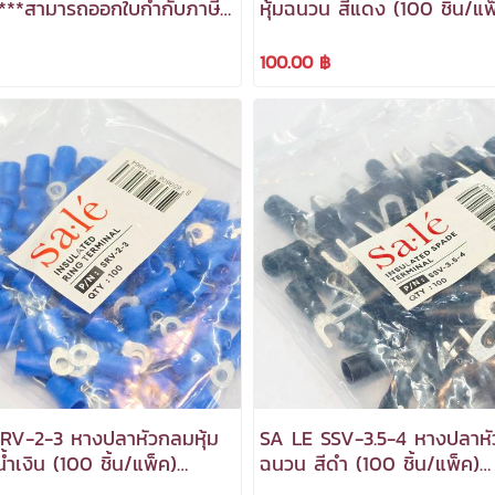
***สามารถออกใบกำกับภาษี
หุ้มฉนวน สีแดง (100 ชิ้น/แพ
***สามารถออกใบกำกับภาษีได
100.00 ฿
RV-2-3 หางปลาหัวกลมหุ้ม
SA LE SSV-3.5-4 หางปลาหั
้ำเงิน (100 ชิ้น/แพ็ค)
ฉนวน สีดำ (100 ชิ้น/แพ็ค)
รถออกใบกำกับภาษีได้***
***สามารถออกใบกำกับภาษีได