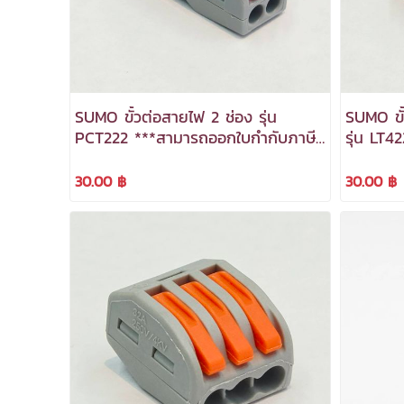
SUMO ขั้วต่อสายไฟ 2 ช่อง รุ่น
SUMO ขั้
PCT222 ***สามารถออกใบกำกับภาษี
รุ่น LT
ได้***
ภาษีได้**
30.00 ฿
30.00 ฿