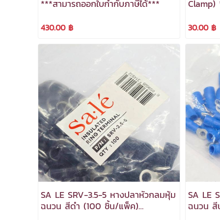
***สามารถออกใบกำกับภาษีได้***
Clamp) 
ได้***
430.00 ฿
30.00 ฿
SA LE SRV-3.5-5 หางปลาหัวกลมหุ้ม
SA LE S
ฉนวน สีดำ (100 ชิ้น/แพ็ค)
ฉนวน สีน
***สามารถออกใบกำกับภาษีได้***
***สามา