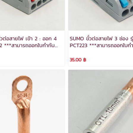
วต่อสายไฟ เข้า 2 : ออก 4
SUMO ขั้วต่อสายไฟ 3 ช่อง รุ
422 ***สามารถออกใบกำกับ
PCT223 ***สามารถออกใบกำ
*
ได้***
35.00 ฿