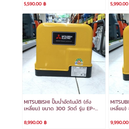
5,590.00 ฿
5,990.00
MITSUBISHI ปั๊มน้ำอัตโนมัติ (ถัง
MITSUBIS
เหลี่ยม) ขนาด 300 วัตต์ รุ่น EP-
เหลี่ยม)
305R ***สามารถออกใบกำกับภาษี
355R **
ได้***
ได้***
8,990.00 ฿
9,990.00