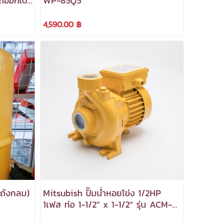
รถออกใบ
WP-85Q5
4,590.00 ฿
(ถังกลม)
Mitsubish ปั๊มน้ำหอยโข่ง 1/2HP
1เฟส ท่อ 1-1/2" x 1-1/2" รุ่น ACM-
375SH ***สามารถออกใบกำกับภาษี