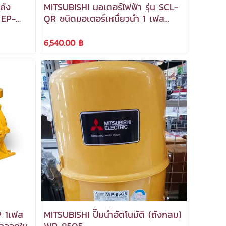
ถัง
MITSUBISHI มอเตอร์ไฟฟ้า รุ่น SCL-
QR ชนิดมอเตอร์เหนื่ยวนำ 1 เฟส
ภาษี
กำลัง 1.5 แรงม้า ***สามารถออกใบ
กำกับภาษีได้***
6,540.00 ฿
MITSUBISHI ปั๊มน้ำอัตโนมัติ (ถังกลม)