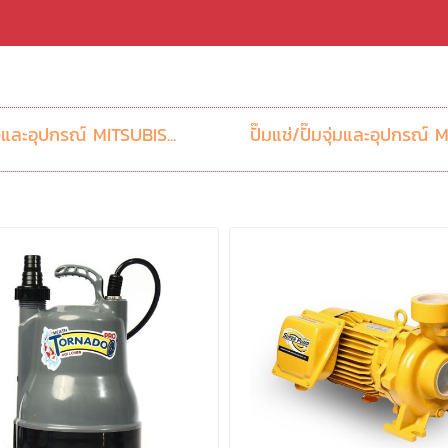
งและอุปกรณ์ MITSUBIS...
ปั๊มแช่/ปั๊มจุ่มและอุปกรณ์ MI