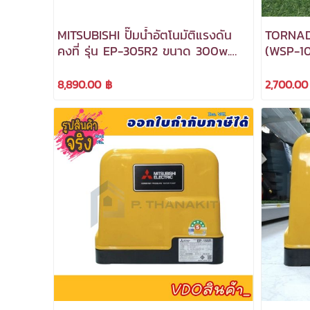
MITSUBISHI ปั๊มน้ำอัตโนมัติแรงดัน
TORNADO
คงที่ รุ่น EP-305R2 ขนาด 300w.
(WSP-10
(ถังเหลี่ยม) ***สามารถออกใบกำกับ
ภาษีได้**
ภาษีได้***
8,890.00 ฿
2,700.00