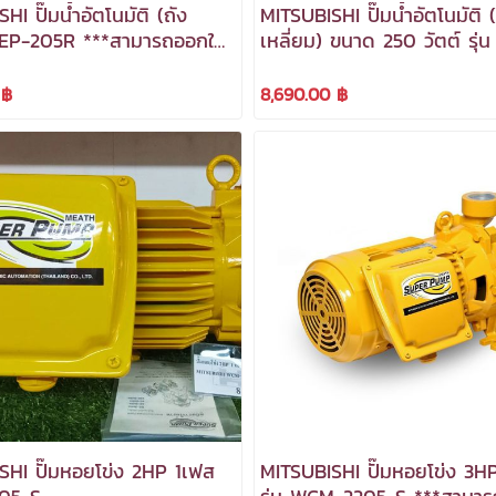
HI ปั๊มน้ำอัตโนมัติ (ถัง
MITSUBISHI ปั๊มน้ำอัตโนมัติ (
) EP-205R ***สามารถออกใบ
เหลี่ยม) ขนาด 250 วัตต์ รุ่น EP-
ีได้***
255R ***สามารถออกใบกำกับ
ได้***
 ฿
8,690.00 ฿
SHI ปั๊มหอยโข่ง 2HP 1เฟส
MITSUBISHI ปั๊มหอยโข่ง 3HP 1เฟส