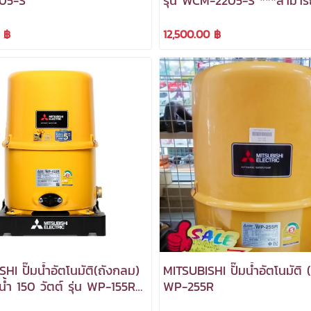
05-S
รุ่น WCM-2205-S ***สามา
กำกับภาษีได้***
 ฿
12,500.00 ฿
HI ปั๊มน้ำอัตโนมัติ(ถังกลม)
MITSUBISHI ปั๊มน้ำอัตโนมัติ 
น้ำ 150 วัตต์ รุ่น WP-155R
WP-255R
รถออกใบกำกับภาษีได้***