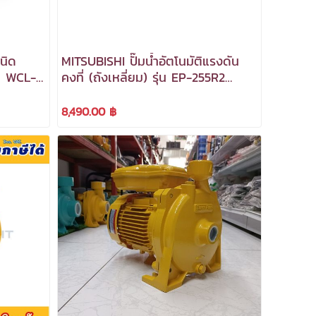
นิด
MITSUBISHI ปั๊มน้ำอัตโนมัติแรงดัน
น WCL-
คงที่ (ถังเหลี่ยม) รุ่น EP-255R2
บภาษี
ขนาด 250w. ***สามารถออกใบกำกับ
ภาษีได้***
8,490.00 ฿