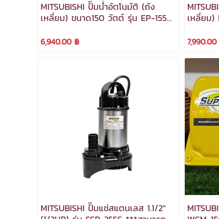
MITSUBISHI ปั๊มน้ำอัตโนมัติ (ถัง
MITSUBIS
เหลี่ยม) ขนาด150 วัตต์ รุ่น EP-155R
เหลี่ยม
***สามารถออกใบกำกับภาษีได้***
กำกะบภาษ
6,940.00 ฿
7,990.00
MITSUBISHI ปั๊มแช่สแตนเลส 1.1/2"
MITSUBI