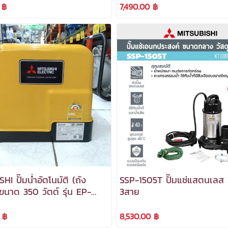
 ฿
7,490.00 ฿
HI ปั๊มน้ำอัตโนมัติ (ถัง
SSP-1505T ปั๊มแช่แสตนเลส 
 ขนาด 350 วัตต์ รุ่น EP-
3สาย
*สามารถออกใบกำกับภาษี
 ฿
8,530.00 ฿