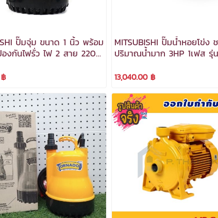
HI ปั๊มจุ่ม ขนาด 1 นิ้ว พร้อม
MITSUBISHI ปั๊มน้ำหอยโข่ง ช
้องกันไฟรั่ว ไฟ 2 สาย 220V
ปริมาณน้ำมาก 3HP 1เฟส รุ่
P-105SR ***สามารถออกใบ
2205S ***สามารถออกใบกำกั
ีได้***
ได้***
 ฿
13,040.00 ฿