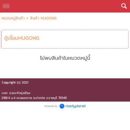
หมวดหมู่สินค้า
>
สินค้า HUGONG
ตู้เชื่อมHUGONG
ไม่พบสินค้าในหมวดหมู่นี้
Copyright (c) 2021
บจก.​ ป.ธนะกิจรุ่งเรือง
298/4 ม.4 ต.ดอนทราย​ อ.ปากท่อ​ จ.ราชบุรี​ 70140