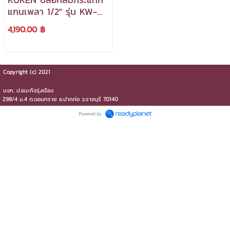
แกนเพลา 1/2" รุ่น KW-
19HP ***สามารถออกใบ
4,190.00 ฿
กำ5กับภาษีได้***
Copyright (c) 2021
บจก.​ ป.ธนะกิจรุ่งเรือง
298/4 ม.4 ต.ดอนทราย​ อ.ปากท่อ​ จ.ราชบุรี​ 70140