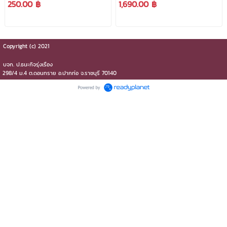
250.00 ฿
1,690.00 ฿
***สามารถออกใบกำกับ
ภาษีได้***
ภาษีได้***
Copyright (c) 2021
บจก.​ ป.ธนะกิจรุ่งเรือง
298/4 ม.4 ต.ดอนทราย​ อ.ปากท่อ​ จ.ราชบุรี​ 70140